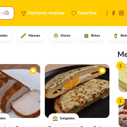
Melhores receitas
Favoritos
adas
Massas
Doces
Bolos
Beb
Me
1
2
dos
Salgados