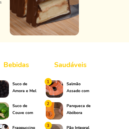
s
Bebidas
Saudáveis
1
Suco de
Salmão
Amora e Mel
Assado com
Limão
2
Suco de
Panqueca de
Couve com
Abóbora
Limão
3
Frappuccino
Pão Integral