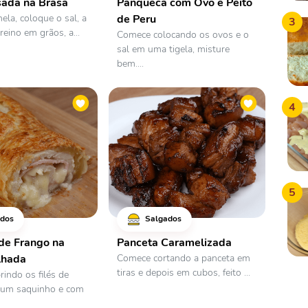
sada na Brasa
Panqueca com Ovo e Peito
la, coloque o sal, a
de Peru
3
eino em grãos, a...
Comece colocando os ovos e o
sal em uma tigela, misture
bem....
4
5
dos
Salgados
de Frango na
Panceta Caramelizada
lhada
Comece cortando a panceta em
tiras e depois em cubos, feito ...
indo os filés de
 um saquinho e com