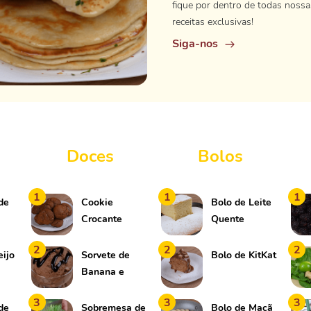
fique por dentro de todas nossa
receitas exclusivas!
Siga-nos
Doces
Bolos
1
1
1
de
Cookie
Bolo de Leite
Crocante
Quente
2
2
2
eijo
Sorvete de
Bolo de KitKat
Banana e
Chocolate
3
3
3
de
Sobremesa de
Bolo de Maçã