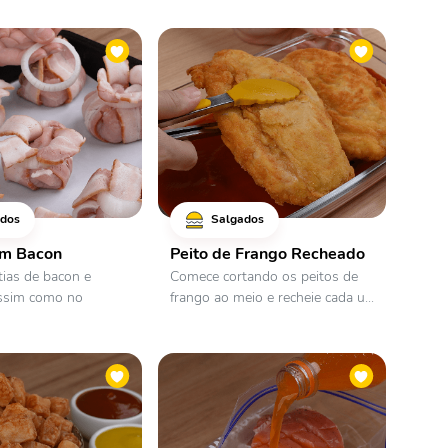
dos
Salgados
m Bacon
Peito de Frango Recheado
tias de bacon e
Comece cortando os peitos de
assim como no
frango ao meio e recheie cada u...