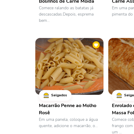
Bolinhos de Carne Moída
Carne As
Comece ralando as batatas já
Em uma pane
descascadas.Depois, esprema
pimenta do r
bem...
Salgados
Salga
Macarrão Penne ao Molho
Enrolado 
Rosê
Massa Fo
Em uma panela, coloque a água
Comece cobr
quente, adicione o macarrão, o...
frango com
um ...