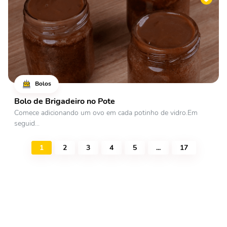
Bolos
Bolo de Brigadeiro no Pote
Comece adicionando um ovo em cada potinho de vidro.Em
seguid...
1
2
3
4
5
...
17