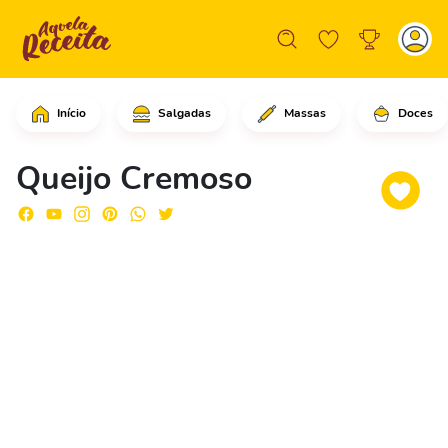
Início
Salgadas
Massas
Doces
Em uma panela, coloque o leite e adic
Queijo Cremoso