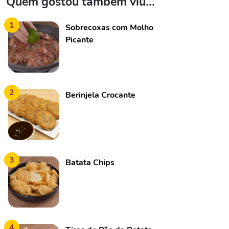
Quem gostou também viu...
1
Sobrecoxas com Molho
Picante
2
Berinjela Crocante
3
Batata Chips
4