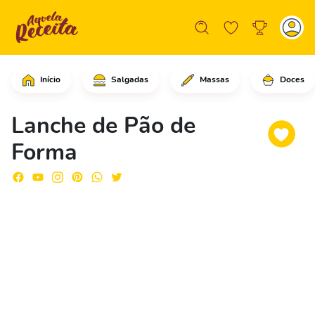
Início
Salgadas
Massas
Doces
Retire as cascas (bordas) dos pães, p
Lanche de Pão de
Forma