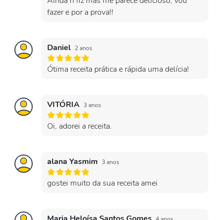
Ainda ñ fiz mas me parece delicioso, vou
fazer e por a prova!!
Daniel
2 anos
Ótima receita prática e rápida uma delícia!
VITÓRIA
3 anos
Oi, adorei a receita.
alana Yasmim
3 anos
gostei muito da sua receita amei
Maria Heloísa Santos Gomes
4 anos