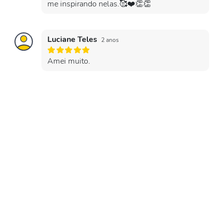
me inspirando nelas.🥰❤️👏👏
Luciane Teles
2 anos
Amei muito.