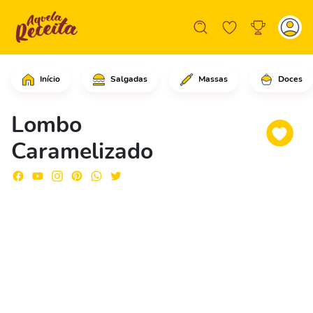
Início
Salgadas
Massas
Doces
Comece cortando a carne suína em cubo
Lombo
Caramelizado