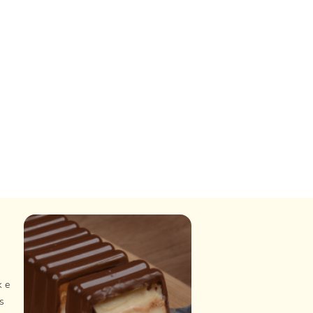
k e
s