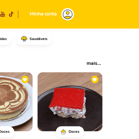
Minha conta
idas
Saudáveis
mais...
Doces
Doces