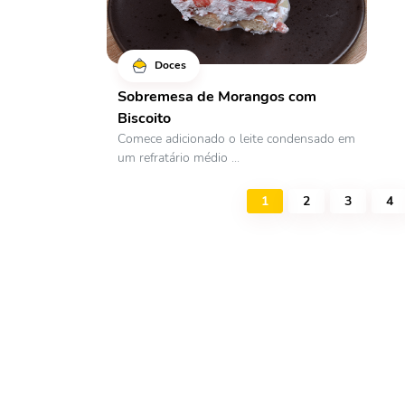
Doces
Sobremesa de Morangos com
Biscoito
Comece adicionado o leite condensado em
um refratário médio ...
1
2
3
4