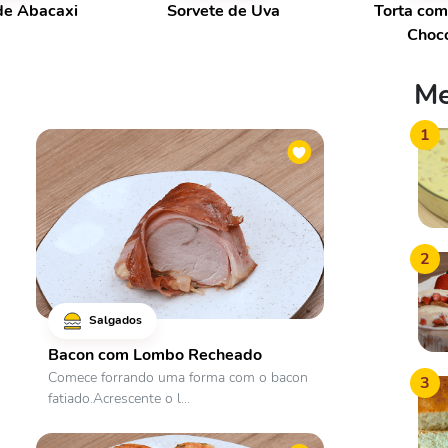
de Abacaxi
Sorvete de Uva
Torta co
Choc
Me
1
2
Salgados
Bacon com Lombo Recheado
Comece forrando uma forma com o bacon
3
fatiado.Acrescente o l...