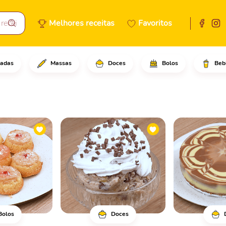
Melhores receitas
Favoritos
adas
Massas
Doces
Bolos
Beb
Bolos
Doces