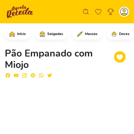
Início
Salgadas
Massas
Doces
Em uma fatia de pão, adicione as 6 fa
Pão Empanado com
Miojo