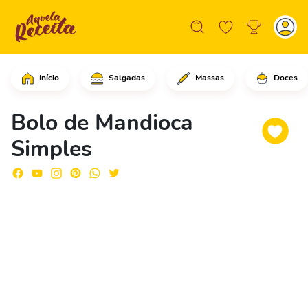
Início
Salgadas
Massas
Doces
Comece cortando as mandiocas já desca
Bolo de Mandioca
Simples