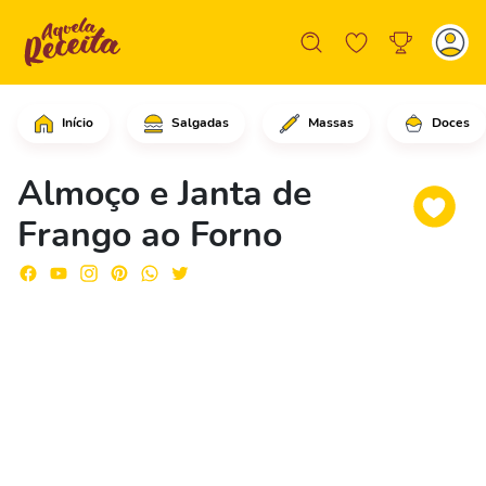
Início
Salgadas
Massas
Doces
Corte os peitos de frango em cubinhos
Almoço e Janta de
Frango ao Forno