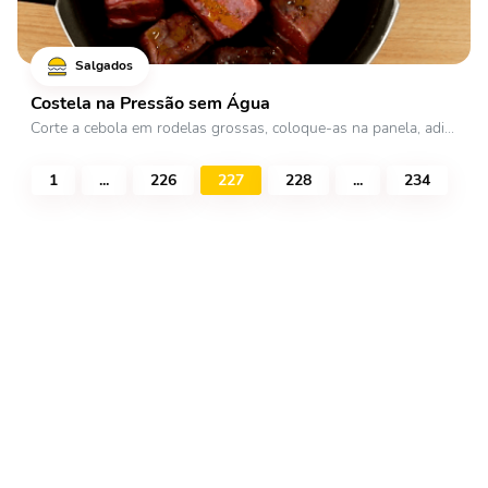
Salgados
Costela na Pressão sem Água
Corte a cebola em rodelas grossas, coloque-as na panela, adi...
1
...
226
227
228
...
234