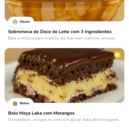
Doces
Sobremesa de Doce de Leite com 3 Ingredientes
Bata a mistura para chantilly até ficar bem cremoso, acresce...
Bolos
Bolo Moça Laka com Morangos
Na batedeira, coloque os ovos e o açúcar, bata até homogenei...