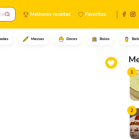
Melhores receitas
Favoritos
adas
Massas
Doces
Bolos
Beb
a maionese, o alho, o requeij
Me
1
2