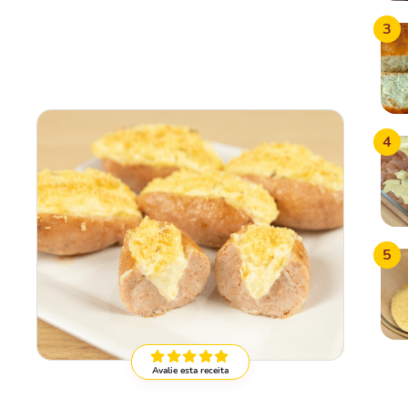
3
4
5
Avalie esta receita