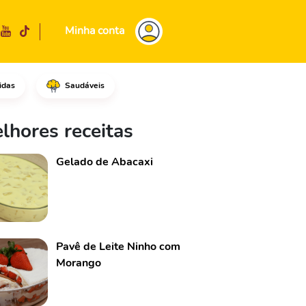
Minha conta
idas
Saudáveis
ão, a salsinha e a muçarela, m
lhores receitas
Gelado de Abacaxi
Pavê de Leite Ninho com
Morango