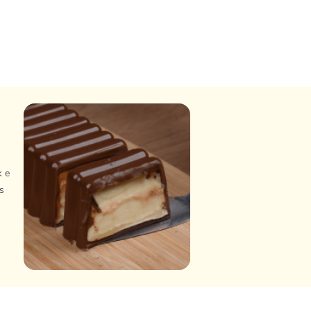
k e
s