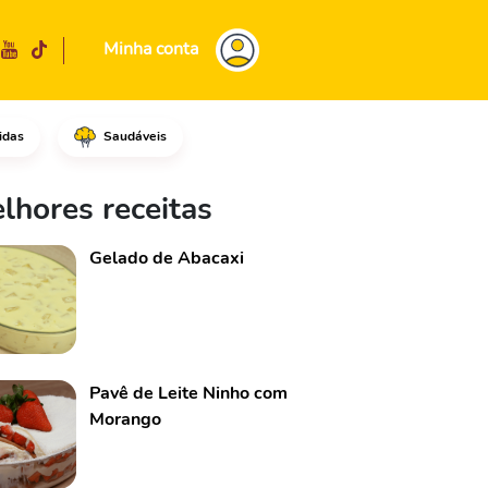
Minha conta
idas
Saudáveis
to biológico, misture os dois 
lhores receitas
Gelado de Abacaxi
Pavê de Leite Ninho com
Morango