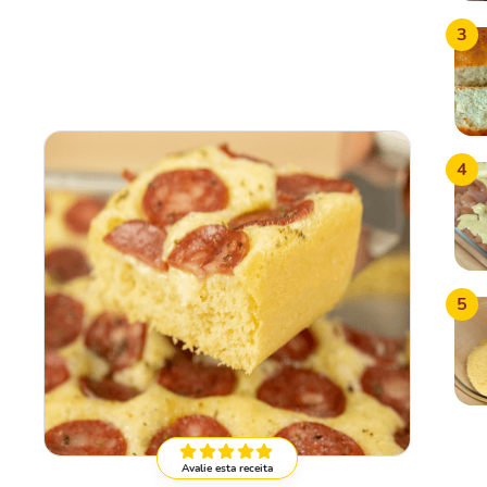
3
4
5
Avalie esta receita