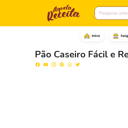
Início
Salg
Em uma tigela coloque 
Pão Caseiro Fácil e 