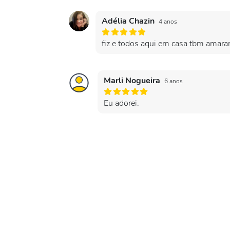
Adélia Chazin
4 anos
fiz e todos aqui em casa tbm amara
Marli Nogueira
6 anos
Eu adorei.