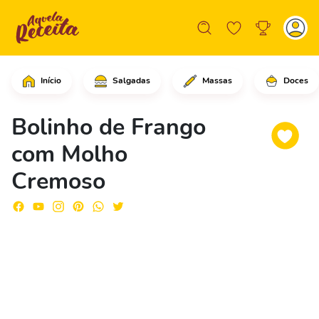
Início
Salgadas
Massas
Doces
Em um mixer, adicione o peito de fra
Bolinho de Frango
com Molho
Cremoso