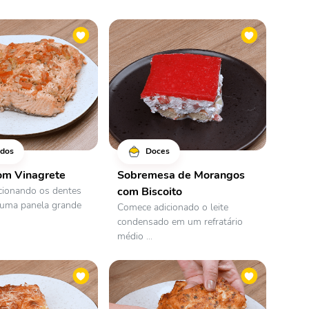
dos
Doces
om Vinagrete
Sobremesa de Morangos
cionando os dentes
com Biscoito
 uma panela grande
Comece adicionado o leite
condensado em um refratário
médio ...