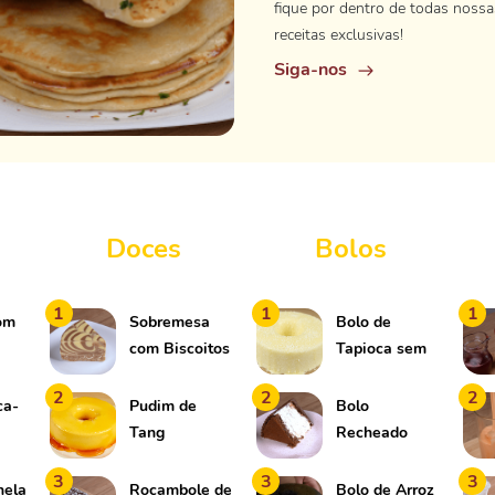
fique por dentro de todas nossa
receitas exclusivas!
Siga-nos
Doces
Bolos
1
1
1
com
Sobremesa
Bolo de
com Biscoitos
Tapioca sem
e Chocolate
Forno
2
2
2
ca-
Pudim de
Bolo
Tang
Recheado
com Casca de
3
3
3
Chocolate
nela
Rocambole de
Bolo de Arroz