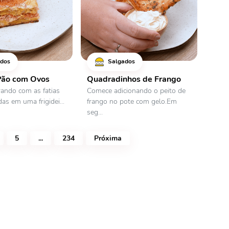
dos
Salgados
Pão com Ovos
Quadradinhos de Frango
xe o nosso novo
ando com as fatias
Comece adicionando o peito de
as em uma frigidei...
frango no pote com gelo.Em
 Aquela Receita!
seg...
5
...
234
Próxima
 disponível na Play Store e agora
s também na App Store!
os Direitos Reservados!