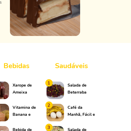
s
Bebidas
Saudáveis
1
Xarope de
Salada de
Ameixa
Beterraba
com Ervilha
2
Vitamina de
Café da
Banana e
Manhã, Fácil e
Cenoura
Rápido
3
Bebida de
Salada de