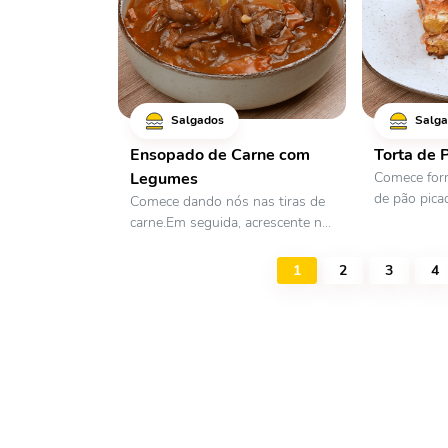
Salgados
Salga
Ensopado de Carne com
Torta de 
Bai
Legumes
Comece forr
de pão picad
Comece dando nós nas tiras de
App
carne.Em seguida, acrescente n...
1
2
3
4
Já está
estamo
Todos 