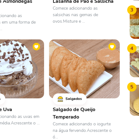
de Almôndegas
Lasanha de Pão e Salsicha
Comece adicionando as
3
salsichas nas gemas de
cionando as
ovos.Misture e ...
 em uma forma de
..
4
5
s
Salgados
e Uva
Salgado de Queijo
cionando as uvas em
Temperado
édia.Acrescente o ...
Comece adicionando o iogurte
na água fervendo.Acrescente o
ó...