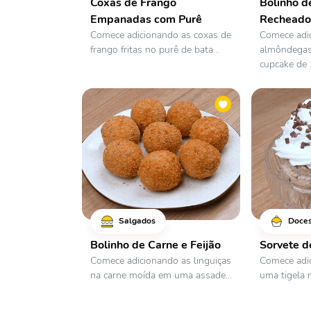
Coxas de Frango
Bolinho 
Empanadas com Purê
Recheado
Comece adicionando as coxas de
Comece adi
frango fritas no purê de bata...
almôndegas
cupcake de .
Salgados
Doce
Bolinho de Carne e Feijão
Sorvete d
Comece adicionando as linguiças
Comece adi
na carne moída em uma assade...
uma tigela m