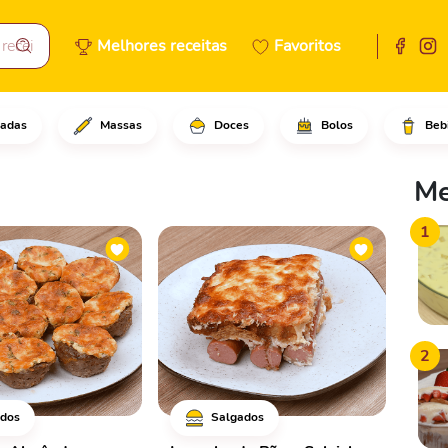
Melhores receitas
Favoritos
adas
Massas
Doces
Bolos
Beb
Me
1
2
dos
Salgados