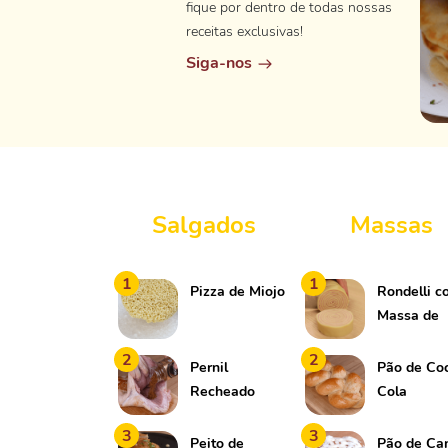
fique por dentro de todas nossas
receitas exclusivas!
Siga-nos
Salgados
Massas
1
1
Pizza de Miojo
Rondelli 
Massa de
Pastel
2
2
Pernil
Pão de Co
Recheado
Cola
3
3
Peito de
Pão de Ca