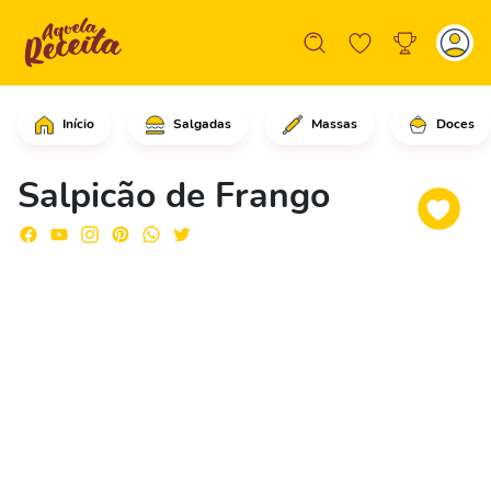
Início
Salgadas
Massas
Doces
Em uma panela, coloque o azeite e des
Salpicão de Frango