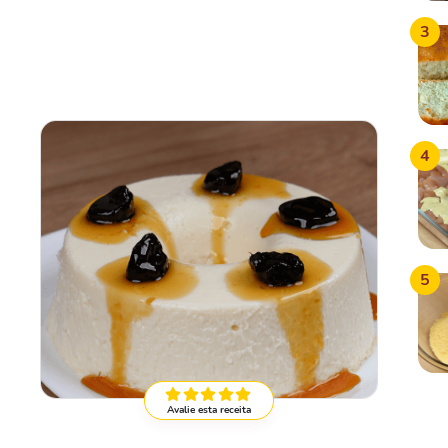
3
4
5
Avalie esta receita