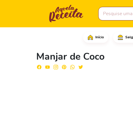
Início
Salg
Em uma panela, despeje
Manjar de Coco