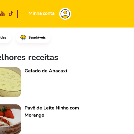
Minha conta
idas
Saudáveis
e milho, dissolva o amido no l
lhores receitas
Gelado de Abacaxi
Pavê de Leite Ninho com
Morango