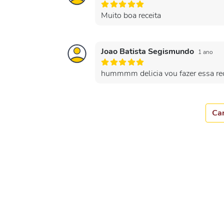
Muito boa receita
Joao Batista Segismundo
1 ano
hummmm delicia vou fazer essa rec
Car