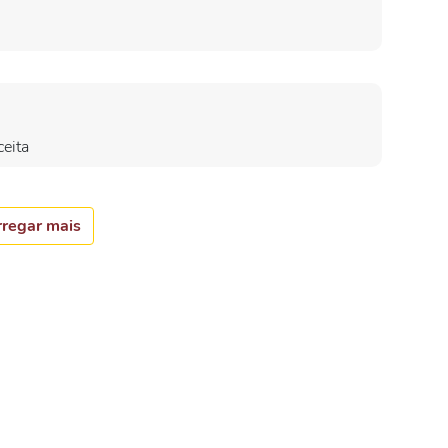
eita
regar mais