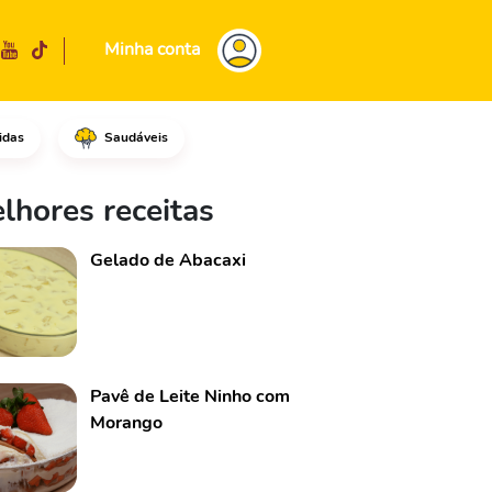
Minha conta
idas
Saudáveis
a água e as batatas.Acenda o 
lhores receitas
Gelado de Abacaxi
Pavê de Leite Ninho com
Morango