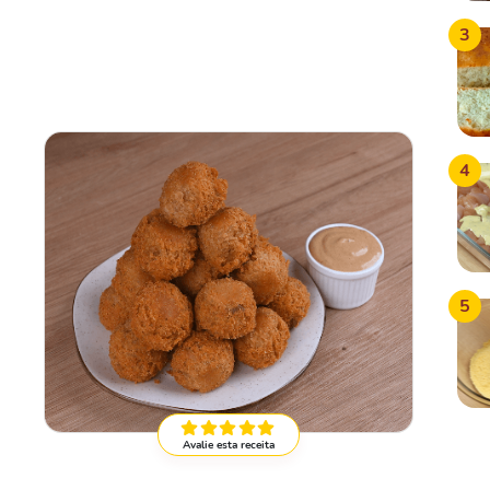
3
4
5
Avalie esta receita