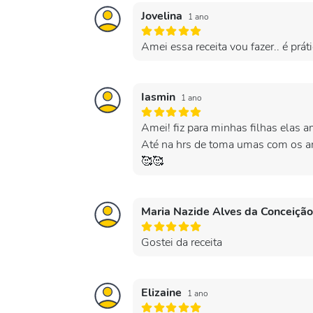
Jovelina
1 ano
Amei essa receita vou fazer.. é prát
Iasmin
1 ano
Amei! fiz para minhas filhas elas a
Até na hrs de toma umas com os am
🥰🥰
Maria Nazide Alves da Conceiçã
Gostei da receita
Elizaine
1 ano