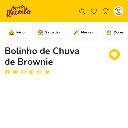
Início
Salgadas
Massas
Doces
Comece pegando o brownie com um pega
Bolinho de Chuva
de Brownie