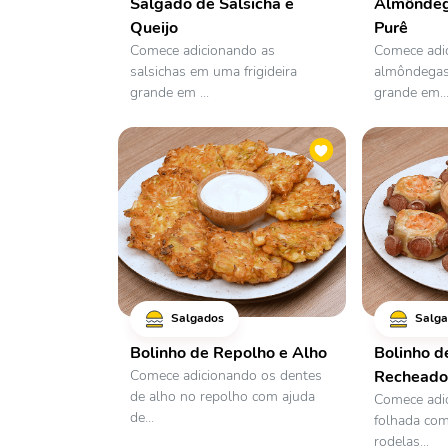
Salgado de Salsicha e
Almôndeg
Queijo
Purê
Comece adicionando as
Comece adi
salsichas em uma frigideira
almôndegas 
grande em ...
grande em..
Salgados
Salga
Bolinho de Repolho e Alho
Bolinho d
Comece adicionando os dentes
Recheado
de alho no repolho com ajuda
Comece adi
de...
folhada com
rodelas...