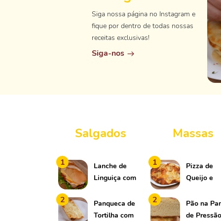
Siga nossa página no Instagram e
fique por dentro de todas nossas
receitas exclusivas!
Siga-nos
Salgados
Massas
1
1
Lanche de
Pizza de
Linguiça com
Queijo e
Queijo e
Batata
2
2
Bacon
Panqueca de
Pão na Pa
Tortilha com
de Pressã