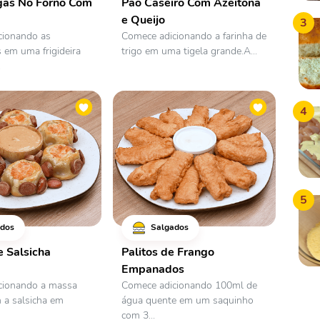
as No Forno Com
Pão Caseiro Com Azeitona
e Queijo
3
cionando as
Comece adicionando a farinha de
em uma frigideira
trigo em uma tigela grande.A...
.
4
5
dos
Salgados
e Salsicha
Palitos de Frango
Empanados
cionando a massa
Comece adicionando 100ml de
 a salsicha em
água quente em um saquinho
com 3...