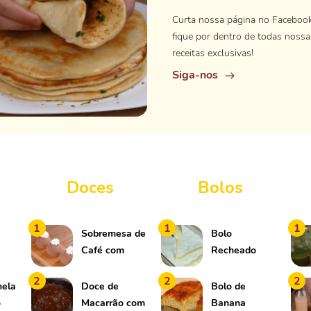
Curta nossa página no Faceboo
fique por dentro de todas nossa
receitas exclusivas!
Siga-nos
Doces
Bolos
1
1
1
Sobremesa de
Bolo
Café com
Recheado
Biscoito
com Creme
2
2
2
nela
Doce de
Bolo de
o
Macarrão com
Banana