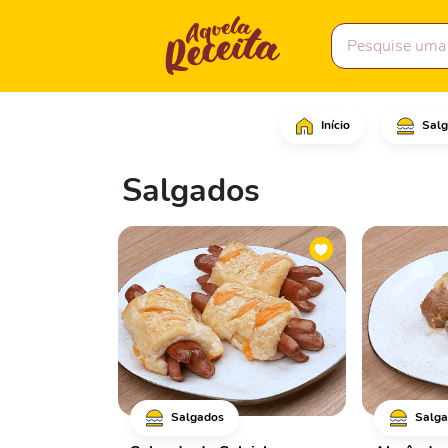
Início
Salg
Salgados
Salgados
Salga