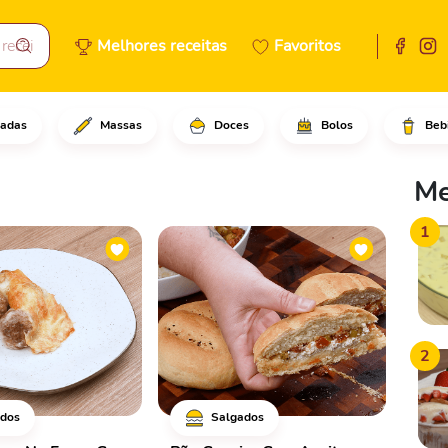
Melhores receitas
Favoritos
adas
Massas
Doces
Bolos
Beb
Me
1
2
dos
Salgados