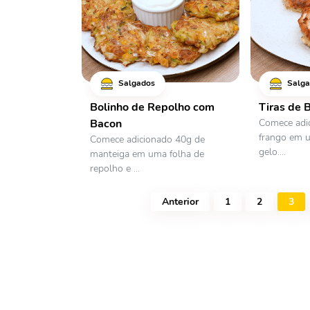
Salgados
Salga
Bolinho de Repolho com
Tiras de 
Bacon
Comece adic
frango em 
Comece adicionado 40g de
gelo....
manteiga em uma folha de
repolho e ...
Anterior
1
2
3