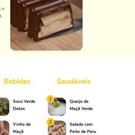
k e
s
Bebidas
Saudáveis
1
Suco Verde
Queijo de
Detox
Maçã Verde
2
Vinho de
Salada com
Maçã
Peito de Peru