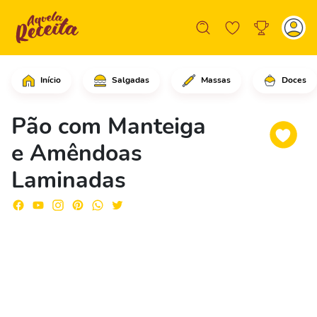
Início
Salgadas
Massas
Doces
No saquinho zip lock, adicione o açúc
Pão com Manteiga
e Amêndoas
Laminadas