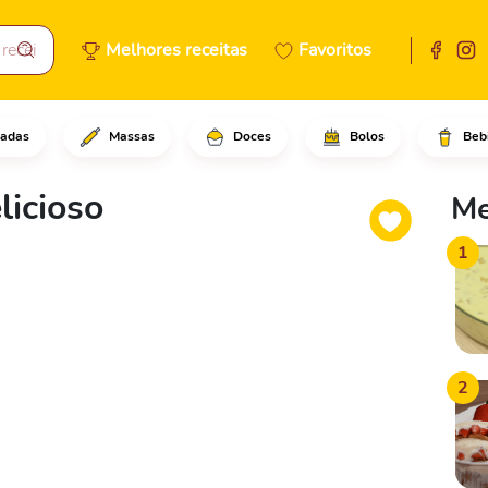
Melhores receitas
Favoritos
adas
Massas
Doces
Bolos
Beb
te o açúcar, os ovos e farinh
licioso
Me
1
2