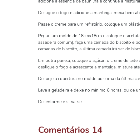
adicione a essência de baunilha e continue a mistura
Desligue o fogo e adicione a manteiga, mexa bem at
Passe o creme para um refratário, coloque um plásti
Pegue um molde de 18cmx18cm e coloque o acetato p
assadeira comum), faça uma camada do biscoito e p
camadas de biscoito, a última camada irá ser de bisco
Em outra panela, coloque o açúcar, o creme de leite
desligue o fogo e acrescente a manteiga, misture a
Despeje a cobertura no molde por cima da última ca
Leve a geladeira e deixe no mínimo 6 horas, ou de u
Desenforme e sirva-se.
Comentários
14