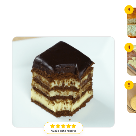
3
4
5
Avalie esta receita