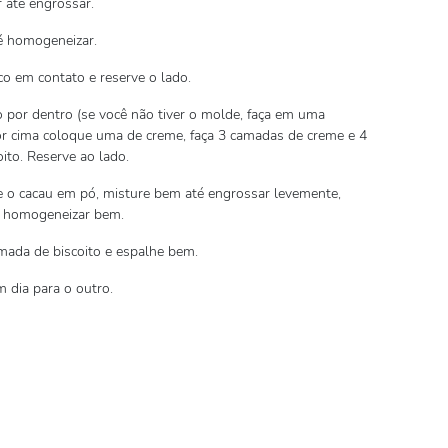
r até engrossar.
é homogeneizar.
co em contato e reserve o lado.
or dentro (se você não tiver o molde, faça em uma
or cima coloque uma de creme, faça 3 camadas de creme e 4
ito. Reserve ao lado.
 e o cacau em pó, misture bem até engrossar levemente,
té homogeneizar bem.
mada de biscoito e espalhe bem.
m dia para o outro.