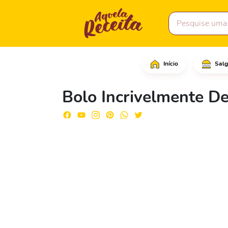
Início
Salg
Em uma panela acrescen
Bolo Incrivelmente De