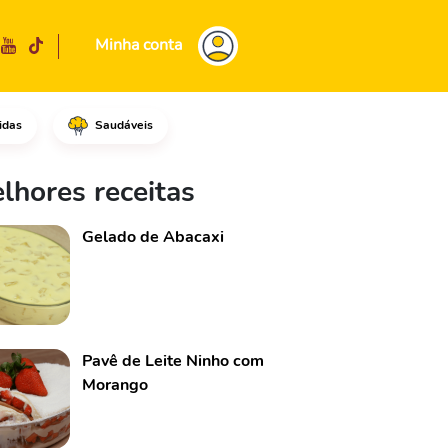
Minha conta
idas
Saudáveis
a de trigo, misture tudo muit
lhores receitas
Gelado de Abacaxi
Pavê de Leite Ninho com
Morango