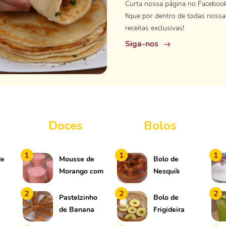
Curta nossa página no Faceboo
fique por dentro de todas nossa
receitas exclusivas!
Siga-nos
Doces
Bolos
1
1
1
de
Mousse de
Bolo de
Morango com
Nesquik
Granulado de
2
2
2
Chocolate
Pastelzinho
Bolo de
de Banana
Frigideira