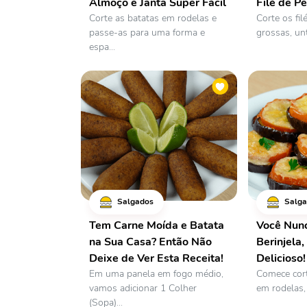
Almoço e Janta Super Fácil
Filé de Pe
Corte as batatas em rodelas e
Corte os fil
passe-as para uma forma e
grossas, un
espa...
Salgados
Salga
Tem Carne Moída e Batata
Você Nunc
na Sua Casa? Então Não
Berinjela,
Deixe de Ver Esta Receita!
Delicioso!
Em uma panela em fogo médio,
Comece cort
vamos adicionar 1 Colher
em rodelas, 
(Sopa)...