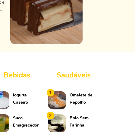
k e
s
Bebidas
Saudáveis
1
Iogurte
Omelete de
Caseiro
Repolho
2
Suco
Bolo Sem
Emagrecedor
Farinha