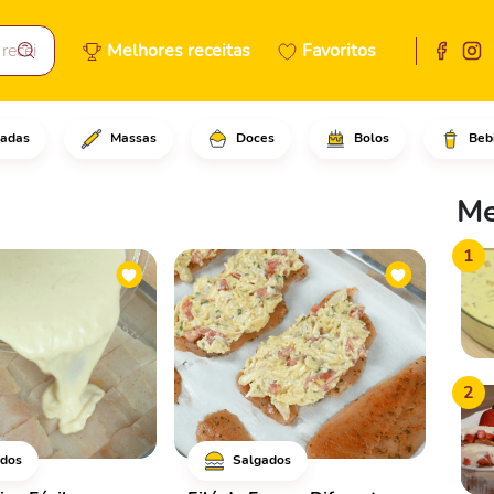
Melhores receitas
Favoritos
adas
Massas
Doces
Bolos
Beb
Me
1
2
dos
Salgados