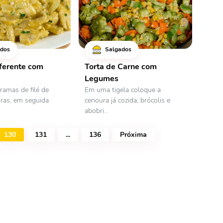
dos
Salgados
ferente com
Torta de Carne com
Legumes
ramas de filé de
Em uma tigela coloque a
iras, em seguida
cenoura já cozida, brócolis e
abobri...
130
131
...
136
Próxima