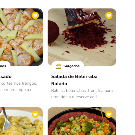
dos
Salgados
ssado
Salada de Beterraba
 cortes nos frangos,
Ralada
 em uma tigela e...
Rale as beterrabas, transfira para
uma tigela e reserve ao l...