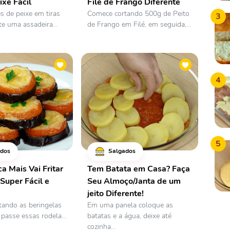
ixe Fácil
Filé de Frango Diferente
és de peixe em tiras
Comece cortando 500g de Peito
3
te uma assadeira...
de Frango em Filé, em seguida,...
4
5
dos
Salgados
a Mais Vai Fritar
Tem Batata em Casa? Faça
 Super Fácil e
Seu Almoço/Janta de um
jeito Diferente!
ando as beringelas
Em uma panela coloque as
passe essas rodela...
batatas e a água, deixe até
cozinha...