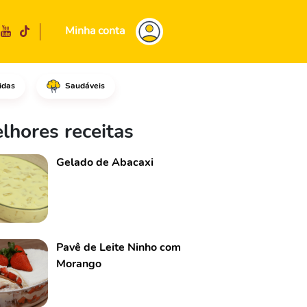
Minha conta
idas
Saudáveis
o açúcar e o fermento seco, m
lhores receitas
Gelado de Abacaxi
Pavê de Leite Ninho com
Morango