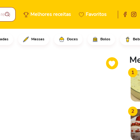
Melhores receitas
Favoritos
adas
Massas
Doces
Bolos
Beb
oque a água morna, o azeite, 
Me
1
2