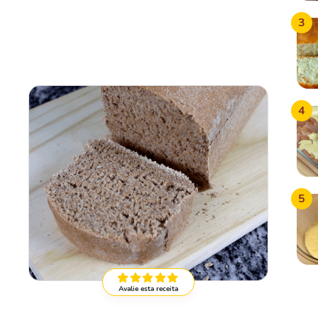
3
4
5
Avalie esta receita