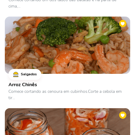
cima,...
Salgados
Arroz Chinês
Comece cortando as cenoura em cubinhos.Corte a cebola em
tir...