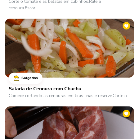
Corte o tomate e as batatas em cubinhos.Rale a
cenoura.Escor...
Salgados
Salada de Cenoura com Chuchu
Comece cortando as cenouras em tiras finas e reserve.Corte o...