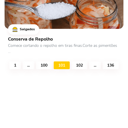
Salgados
Conserva de Repolho
Comece cortando o repolho em tiras finas.Corte as pimentões
...
1
...
100
101
102
...
136