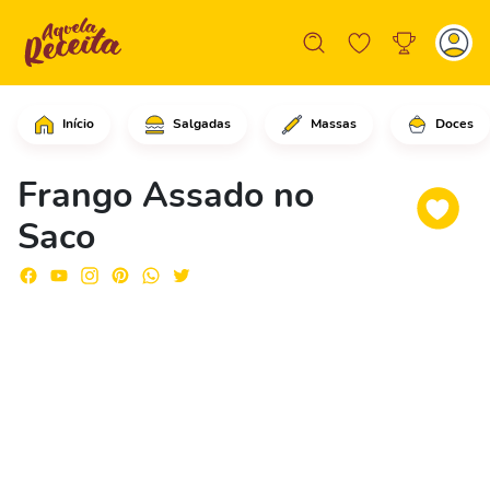
Início
Salgadas
Massas
Doces
Comece limpando o frango, retire o ex
Frango Assado no
Saco