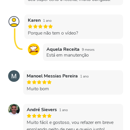
Karen
1 ano
Porque não tem o vídeo?
Aquela Receita
9 meses
Está em manutenção
Manoel Messias Pereira
1 ano
Muito bom
André Sievers
1 ano
Muito fácil e gostoso, vou refazer em breve
enrolando peito de peru e queijo junto!