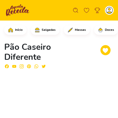
Início
Salgadas
Massas
Doces
Em uma tigela, coloque o leite morno,
Pão Caseiro
Diferente