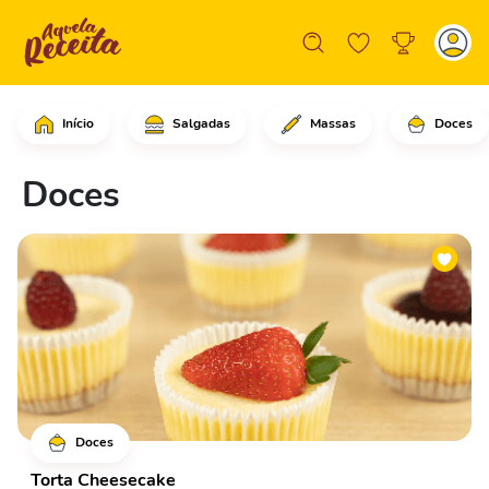
Início
Salgadas
Massas
Doces
Doces
Doces
Torta Cheesecake