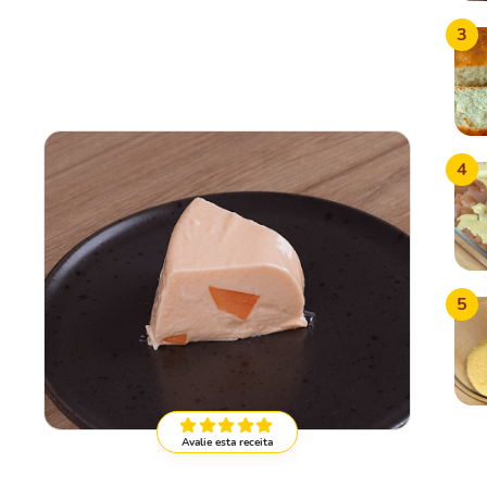
3
4
5
Avalie esta receita