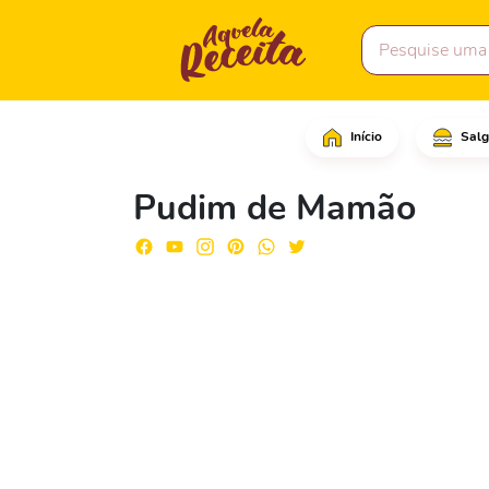
Início
Salg
Comece cortando os ma
Pudim de Mamão