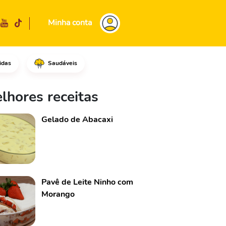
Minha conta
idas
Saudáveis
ubos.Em seguida, separe ⅓ do
lhores receitas
Gelado de Abacaxi
Pavê de Leite Ninho com
Morango