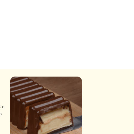
k e
s