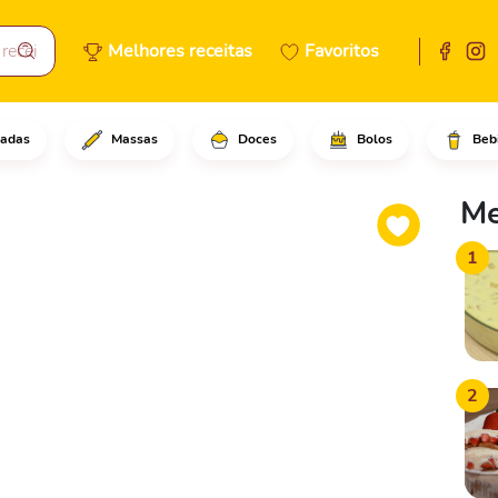
Melhores receitas
Favoritos
adas
Massas
Doces
Bolos
Beb
mões maduros descascados em c
Me
1
2