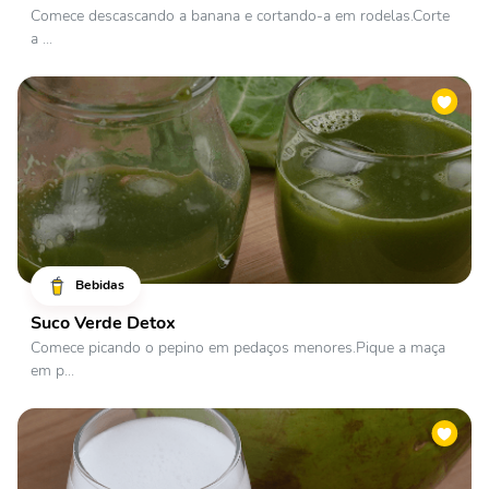
Comece descascando a banana e cortando-a em rodelas.Corte
a ...
Bebidas
Suco Verde Detox
Comece picando o pepino em pedaços menores.Pique a maça
em p...