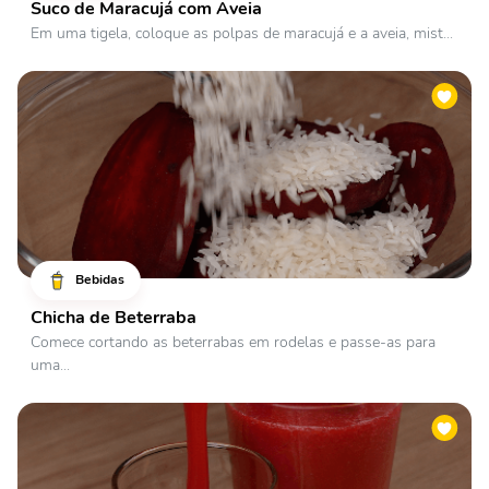
Suco de Maracujá com Aveia
Em uma tigela, coloque as polpas de maracujá e a aveia, mist...
Bebidas
Chicha de Beterraba
Comece cortando as beterrabas em rodelas e passe-as para
uma...