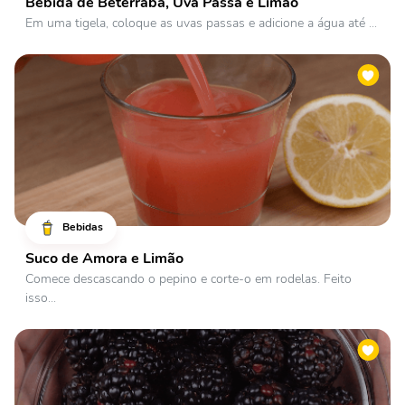
Bebida de Beterraba, Uva Passa e Limão
Em uma tigela, coloque as uvas passas e adicione a água até ...
Bebidas
Suco de Amora e Limão
Comece descascando o pepino e corte-o em rodelas. Feito
isso...