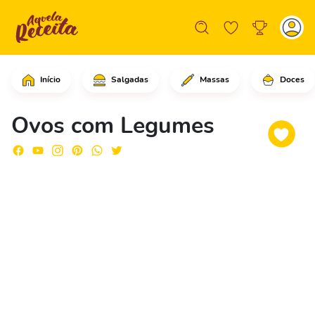
Início
Salgadas
Massas
Doces
Comece adicionando os ovos em 4 tige
Ovos com Legumes