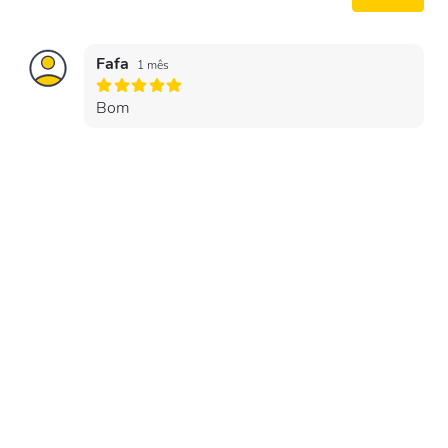
Fafa
1 mês
Bom