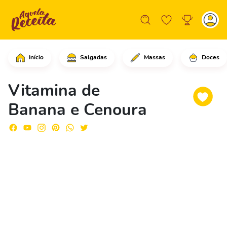
Início
Salgadas
Massas
Doces
Comece cortando as cenouras em rodela
Vitamina de
Banana e Cenoura