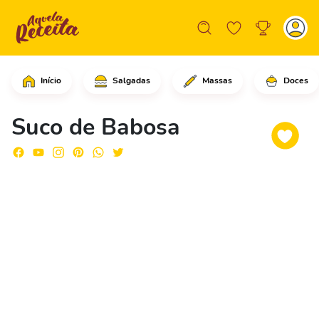
Início
Salgadas
Massas
Doces
Comece descascando as folhas de babos
Suco de Babosa