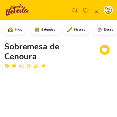
Início
Salgadas
Massas
Doces
Comece adicionando as cenouras corta
Sobremesa de
Cenoura