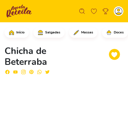
Início
Salgadas
Massas
Doces
Comece cortando as beterrabas em rode
Chicha de
Beterraba