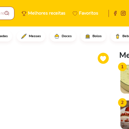
Melhores receitas
Favoritos
adas
Massas
Doces
Bolos
Beb
o em pedaços menores.Pique a 
Me
1
2