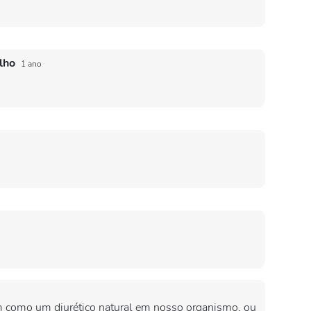
alho
1 ano
 como um diurético natural em nosso organismo, ou