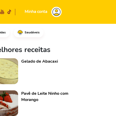
Minha conta
idas
Saudáveis
maça em pedaços menores, reti
lhores receitas
Gelado de Abacaxi
Pavê de Leite Ninho com
Morango