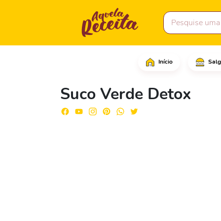
Início
Salg
Comece picando o pepin
Suco Verde Detox