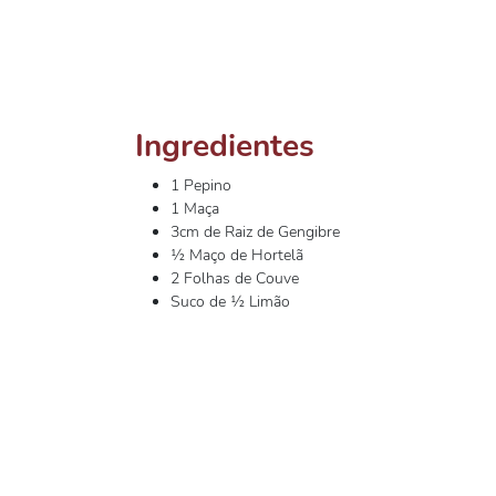
Ingredientes
1 Pepino
1 Maça
3cm de Raiz de Gengibre
½ Maço de Hortelã
2 Folhas de Couve
Suco de ½ Limão