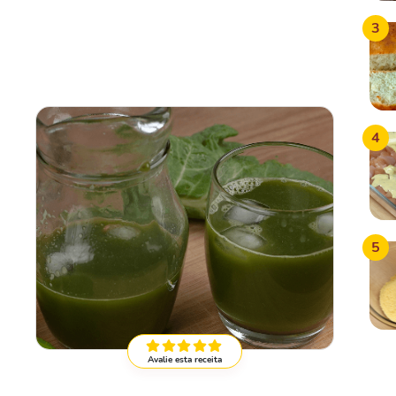
3
4
5
Avalie esta receita