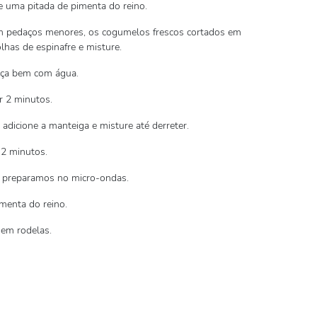
 uma pitada de pimenta do reino.
 em pedaços menores, os cogumelos frescos cortados em
lhas de espinafre e misture.
eça bem com água.
r 2 minutos.
adicione a manteiga e misture até derreter.
 2 minutos.
e preparamos no micro-ondas.
menta do reino.
 em rodelas.