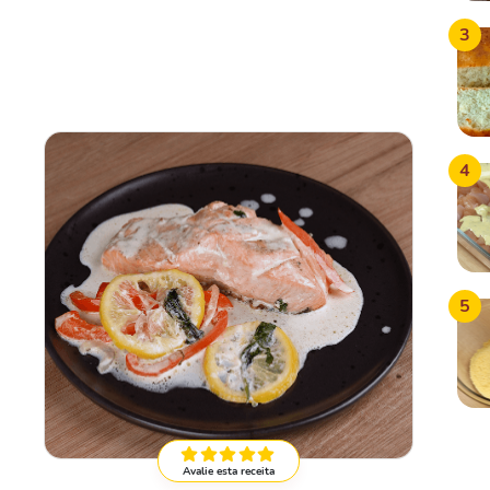
3
4
5
Avalie esta receita