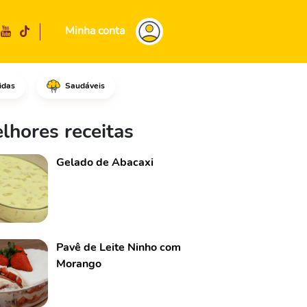
Minha conta
idas
Saudáveis
o na diagonal e na diagonal i
lhores receitas
Gelado de Abacaxi
Pavê de Leite Ninho com
Morango