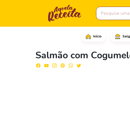
Início
Salg
Comece fazendo cortes 
Salmão com Cogumel