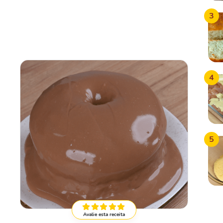
3
4
5
Avalie esta receita