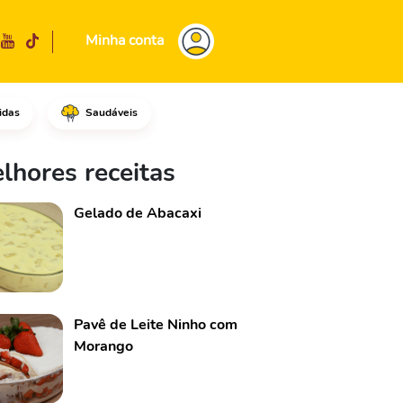
Minha conta
idas
Saudáveis
uente e misture até dissolver
lhores receitas
Gelado de Abacaxi
Pavê de Leite Ninho com
Morango