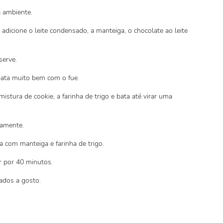
a ambiente.
adicione o leite condensado, a manteiga, o chocolate ao leite
serve.
bata muito bem com o fue.
mistura de cookie, a farinha de trigo e bata até virar uma
damente.
com manteiga e farinha de trigo.
r por 40 minutos.
rados a gosto.