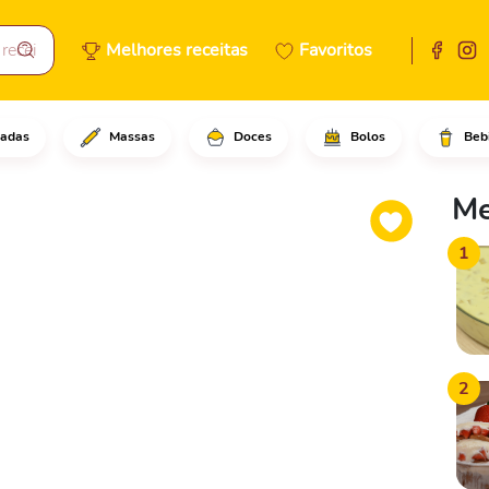
Melhores receitas
Favoritos
adas
Massas
Doces
Bolos
Beb
adicione os cookies, o leite q
Me
1
2