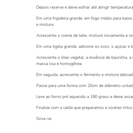
Depois reserve e deixe esfriar até atingir temperatur
Em uma frigideira grande, em fogo médio para baixo, 
e misture.
Acrescente o creme de leite, misture novamente e re
Em uma tigela grande, adicione os ovos, o açúcar e 
Acrescente o óleo vegetal, a essência de baunilha, a 
massa lisa e homogênea.
Em seguida, acrescente o fermento e misture delica
Passe para uma forma com 20cm de diâmetro untada 
Leve ao forno pré aquecido a 180 graus e deixe assa
Finalize com a calda que preparamos e cookies tritu
Sirva-se.