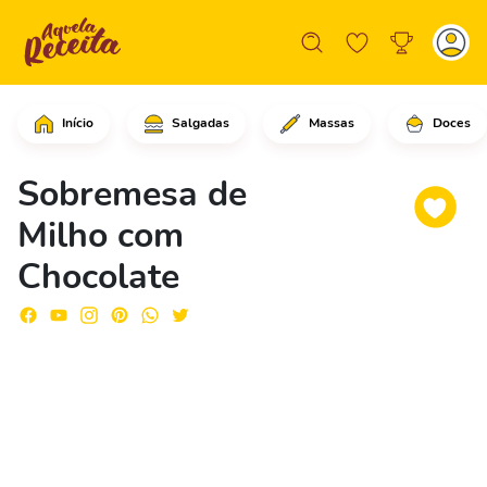
Início
Salgadas
Massas
Doces
Comece batendo o bolo de milho com um
Sobremesa de
Milho com
Chocolate