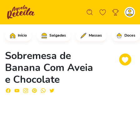
Início
Salgadas
Massas
Doces
Comece cortando as bananas em rodela
Sobremesa de
Banana Com Aveia
e Chocolate