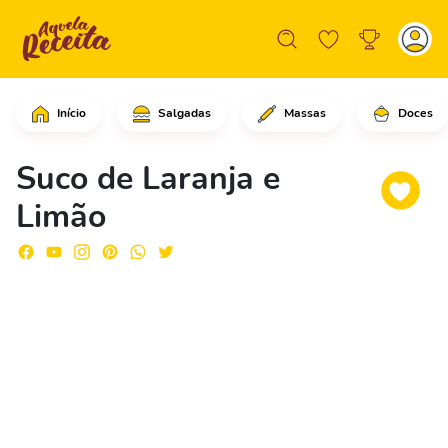
Início
Salgadas
Massas
Doces
Comece cortando os limões e as laranj
Suco de Laranja e
Limão