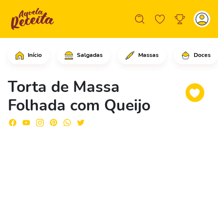
Início
Salgadas
Massas
Doces
Comece espalhando as gemas de ovos n
Torta de Massa
Folhada com Queijo