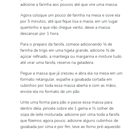
adicione a farinha aos poucos até que vire uma massa.
Agora coloque um pouco de farinha na mesa e sove ela
por 5 minutos, até que fique lisa e macia, em um lugar
quentinho e que não chegue vento, deixe a massa
descansar por 1 hora.
Para o preparo da farofa, comece adicionando ¼ de
farinha de trigo em uma tigela grande, adicione ¼ de
açúcar refinado, a manteiga ou margarina e misture tudo
até virar uma farofa, reserve na geladeira.
Pegue a massa que já cresceu e abra ela na mesa em um
formato retangular, espalhe a goiabada cortada em
cubinhos por toda essa massa aberta e com as mãos,
enrole ela no formato de um pão.
Unte uma forma para pão e passe essa massa para
dentro dela, pincele sobre ele 1 gema e ½ colher de
sopa de leite misturada, adicione por cima toda a farofa
que fizemos agora pouco, adicione alguns cubinhos de
goiabada por cima e por fim, leve ao forno pré-aquecido