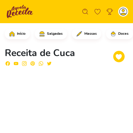
Início
Salgadas
Massas
Doces
Em uma tigela, adicione os ovos e com
Receita de Cuca