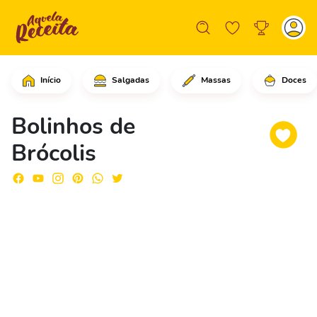
Início
Salgadas
Massas
Doces
Comece colocando o maço de brócolis e
Bolinhos de
Brócolis