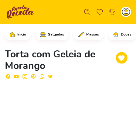
Início
Salgadas
Massas
Doces
Em uma tigela, coloque a farinha de t
Torta com Geleia de
Morango