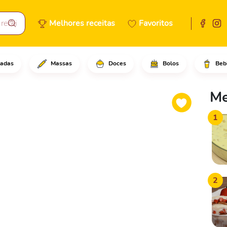
Melhores receitas
Favoritos
adas
Massas
Doces
Bolos
Beb
arinha de trigo no saquinho z
Me
1
2