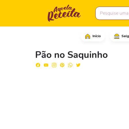
Início
Salg
Comece adicionando a f
Pão no Saquinho