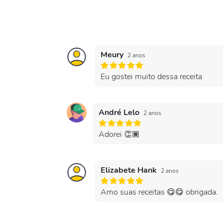
Meury
2 anos
Eu gostei muito dessa receita
André Lelo
2 anos
Adorei 👏🏾
Elizabete Hank
2 anos
Amo suas receitas 😋😋 obrigada.