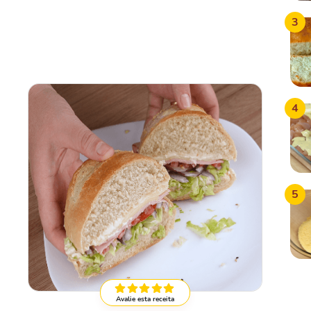
3
4
5
Avalie esta receita