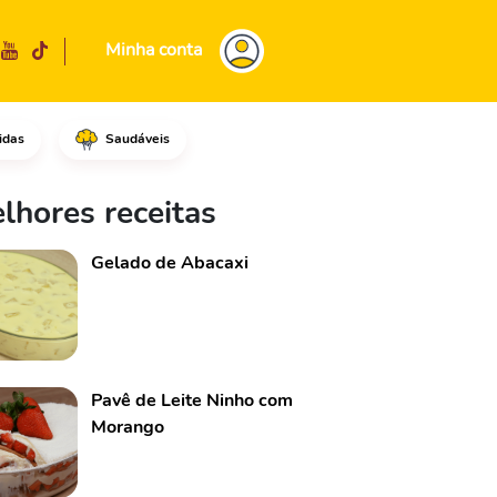
Minha conta
idas
Saudáveis
ip lock.Acrescente o sal, o a
lhores receitas
Gelado de Abacaxi
Pavê de Leite Ninho com
Morango