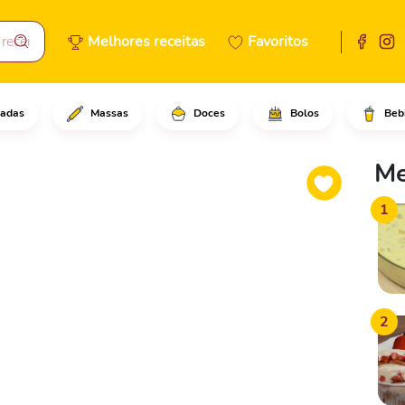
Melhores receitas
Favoritos
adas
Massas
Doces
Bolos
Beb
dicione as uvas passas e o le
Me
1
2