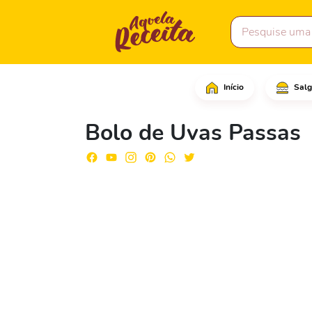
Início
Salg
Em uma tigela média, a
Bolo de Uvas Passas