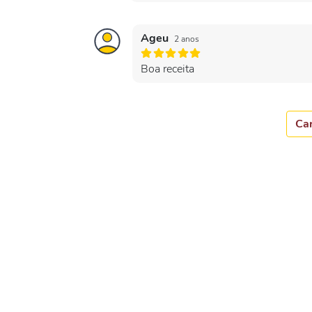
Ageu
2 anos
Boa receita
Car