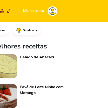
Minha conta
idas
Saudáveis
ite.Misture muito bem com o m
lhores receitas
Gelado de Abacaxi
Pavê de Leite Ninho com
Morango