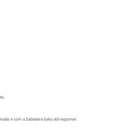
te.
finado e com a batedeira bata até espumar.