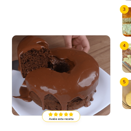
3
4
5
Avalie esta receita