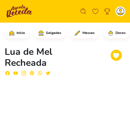
Início
Salgadas
Massas
Doces
Em um refratário, coloque a farinha d
Lua de Mel
Recheada