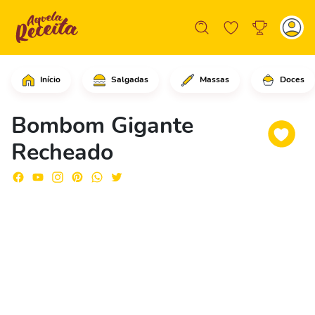
Início
Salgadas
Massas
Doces
Em uma tigela média, adicione o choc
Bombom Gigante
Recheado