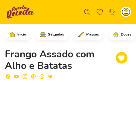
Início
Salgadas
Massas
Doces
Comece cortando as pontas das asas e 
Frango Assado com
Alho e Batatas